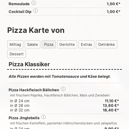
Remoulade
i
1,00 €*
Cocktail Dip
i
1,00 €*
Pizza Karte von
Mittag
Salate
Pizza
Gerichte
Extras
Getränke
Dessert
Pizza Klassiker
Alle Pizzen werden mit Tomatensauce und Käse belegt.
Pizza Hackfleisch Bällchen
i
mit frischem Paprika, Hackfleisch Bällchen, Mais und Zwiebeln
in Ø 24 cm
11,10 €*
in Ø 28 cm
13,60 €*
in Ø 32 cm
18,40 €*
Pizza Jinglebells
i
mit frischen Kartoffeln, panierten Hähnchenstücken und Jalapeños
in Ø 24 cm
9,90 €*