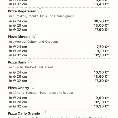
in Ø 32 cm
18,40 €*
Pizza Vegetarian
i
mit Brokkoli, Paprika, Mais und Champignons
in Ø 24 cm
10,20 €*
in Ø 28 cm
13,00 €*
in Ø 32 cm
17,90 €*
Pizza Diavolo
i
mit Meeresfrüchten und Knoblauch
in Ø 24 cm
7,50 €*
in Ø 28 cm
9,10 €*
in Ø 32 cm
12,10 €*
Pizza Sana
i
mit Lachs, Brokkoli und Spinat
in Ø 24 cm
10,90 €*
in Ø 28 cm
13,60 €*
in Ø 32 cm
17,30 €*
Pizza Cherry
i
mit Cherry-Tomaten, Putenbrust und Rucola
in Ø 24 cm
9,90 €*
in Ø 28 cm
12,10 €*
in Ø 32 cm
16,30 €*
Pizza Carlo Grande
i