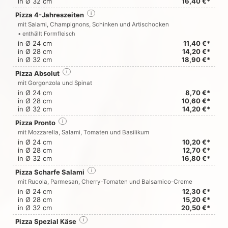
in Ø 32 cm
16,40 €*
Pizza 4-Jahreszeiten
i
mit Salami, Champignons, Schinken und Artischocken
• enthällt Formfleisch
in Ø 24 cm
11,40 €*
in Ø 28 cm
14,20 €*
in Ø 32 cm
18,90 €*
Pizza Absolut
i
mit Gorgonzola und Spinat
in Ø 24 cm
8,70 €*
in Ø 28 cm
10,60 €*
in Ø 32 cm
14,20 €*
Pizza Pronto
i
mit Mozzarella, Salami, Tomaten und Basilikum
in Ø 24 cm
10,20 €*
in Ø 28 cm
12,70 €*
in Ø 32 cm
16,80 €*
Pizza Scharfe Salami
i
mit Rucola, Parmesan, Cherry-Tomaten und Balsamico-Creme
in Ø 24 cm
12,30 €*
in Ø 28 cm
15,20 €*
in Ø 32 cm
20,50 €*
Pizza Spezial Käse
i