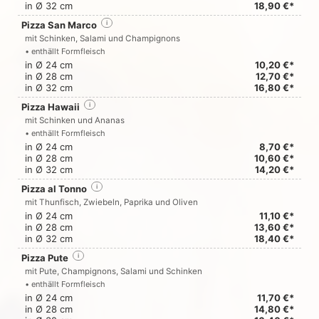
in Ø 32 cm
18,90 €*
Pizza San Marco
i
mit Schinken, Salami und Champignons
• enthällt Formfleisch
in Ø 24 cm
10,20 €*
in Ø 28 cm
12,70 €*
in Ø 32 cm
16,80 €*
Pizza Hawaii
i
mit Schinken und Ananas
• enthällt Formfleisch
in Ø 24 cm
8,70 €*
in Ø 28 cm
10,60 €*
in Ø 32 cm
14,20 €*
Pizza al Tonno
i
mit Thunfisch, Zwiebeln, Paprika und Oliven
in Ø 24 cm
11,10 €*
in Ø 28 cm
13,60 €*
in Ø 32 cm
18,40 €*
Pizza Pute
i
mit Pute, Champignons, Salami und Schinken
• enthällt Formfleisch
in Ø 24 cm
11,70 €*
in Ø 28 cm
14,80 €*