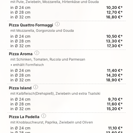
mit Pute, Zwiebeln, Mozzarella, Hirtenkäse und Gouda
in Ø 24 cm
10,20 €*
in Ø 28 cm
12,70 €*
in Ø 32 cm
16,80 €*
Pizza Quattro Formaggi
i
mit Mozzarella, Gorgonzola und Gouda
in Ø 24 cm
10,50 €*
in Ø 28 cm
13,30 €*
in Ø 32 cm
17,30 €*
Pizza Aroma
i
mit Schinken, Tomaten, Rucola und Parmesan
• enthällt Formfleisch
in Ø 24 cm
11,40 €*
in Ø 28 cm
14,20 €*
in Ø 32 cm
18,90 €*
Pizza Island
i
mit Kalbfleisch(Drehspieß), Zwiebeln und extra Tsatsiki
in Ø 24 cm
9,70 €*
in Ø 28 cm
11,60 €*
in Ø 32 cm
15,20 €*
Pizza La Padella
i
mit Knoblauchwurst, Paprika, Zwiebeln und Oliven
in Ø 24 cm
11,10 €*
in Ø 28 cm
13,60 €*