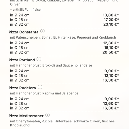
mit Schinken, Brokkoli, Krabben, Zwiebeln, Knoblauch, Peperoni und
Oliven
• enthällt Formfleisch
in Ø 24 cm
13,80 €*
in Ø 28 cm
17,20 €*
in Ø 32 cm
23,10 €*
Pizza Constanta
i
mit Putenscheiben, Spinat, Ei, Hirtenkäse, Peperoni und Knoblauch
in Ø 24 cm
12,30 €*
in Ø 28 cm
15,10 €*
in Ø 32 cm
20,50 €*
Pizza Portland
i
mit Hähnchenbrust, Brokkoli und Sauce hollandaise
in Ø 24 cm
9,90 €*
in Ø 28 cm
12,10 €*
in Ø 32 cm
16,30 €*
Pizza Rodelero
i
mit Hähnchenbrust, Paprika und Jalapenos
in Ø 24 cm
9,90 €*
in Ø 28 cm
12,60 €*
in Ø 32 cm
16,30 €*
Pizza Mediterraner
i
mit Cherrytomaten, Rucola, Hirtenkäse, schwarze Oliven, frisches
Knoblauchöl