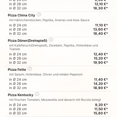
in Ø 28 cm
12,10 €*
in Ø 32 cm
16,30 €*
Pizza China City
i
mit Hähnchenstücken, Paprika, Ananas und Asia-Sauce
in Ø 24 cm
11,10 €*
in Ø 28 cm
13,60 €*
in Ø 32 cm
18,40 €*
Pizza Döner(Drehspieß)
i
mit Kalbfleisch(Drehspieß), Zwiebeln, Paprika, Hirtenkäse und
Tsatsiki
in Ø 24 cm
12,40 €*
in Ø 28 cm
15,20 €*
in Ø 32 cm
19,90 €*
Pizza Fette
i
mit Salami, Hirtenkäse, Oliven und milden Peperoni
in Ø 24 cm
11,40 €*
in Ø 28 cm
14,20 €*
in Ø 32 cm
18,90 €*
Pizza Kentucky
i
mit frischen Tomaten, Mozzarella und danach mit Rucola belegt
in Ø 24 cm
9,20 €*
in Ø 28 cm
11,50 €*
in Ø 32 cm
15,80 €*