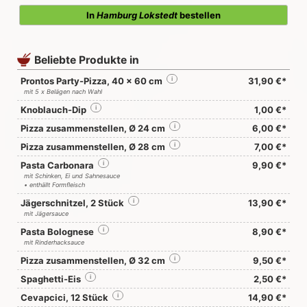
In
Hamburg Lokstedt
bestellen
Beliebte Produkte in
Prontos Party-Pizza, 40 x 60 cm
i
31,90 €*
mit 5 x Belägen nach Wahl
Knoblauch-Dip
i
1,00 €*
Pizza zusammenstellen, Ø 24 cm
i
6,00 €*
Pizza zusammenstellen, Ø 28 cm
i
7,00 €*
Pasta Carbonara
i
9,90 €*
mit Schinken, Ei und Sahnesauce
• enthällt Formfleisch
Jägerschnitzel, 2 Stück
i
13,90 €*
mit Jägersauce
Pasta Bolognese
i
8,90 €*
mit Rinderhacksauce
Pizza zusammenstellen, Ø 32 cm
i
9,50 €*
Spaghetti-Eis
i
2,50 €*
Cevapcici, 12 Stück
i
14,90 €*