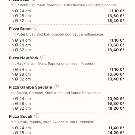
mit Putenbrust, roten Zwiebeln, Artischocken und Champignons
in Ø 24 cm
11,10 €*
in Ø 28 cm
13,60 €*
in Ø 32 cm
18,40 €*
Pizza Bravo
i
mit Putenbrust, Brokkoli, Spargel und Sauce hollandaise
in Ø 24 cm
11,10 €*
in Ø 28 cm
13,60 €*
in Ø 32 cm
18,40 €*
Pizza New York
i
mit Hackfleisch, Mais, Paprika und milden Peperoni
in Ø 24 cm
11,10 €*
in Ø 28 cm
13,60 €*
in Ø 32 cm
18,40 €*
Pizza Gamba Speciale
i
mit Spinat, Gambas, Knoblauch und Sauce hollandaise
in Ø 24 cm
10,90 €*
in Ø 28 cm
16,30 €*
in Ø 32 cm
18,20 €*
Pizza Sucuk
i
mit Sucuk, Paprika, roten Zwiebeln und Hirtenkäse
in Ø 24 cm
11,40 €*
in Ø 28 cm
14,20 €*